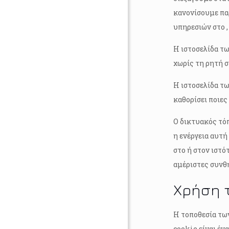
κανονίσουμε παρ
υπηρεσιών στο ,
Η ιστοσελίδα τω
χωρίς τη ρητή 
Η ιστοσελίδα τω
καθορίσει ποιες 
Ο δικτυακός τόπ
η ενέργεια αυτή
στο ή στον ιστό
αμέριστες συνθ
Χρήση 
Η τοποθεσία των
cookie είναι έν