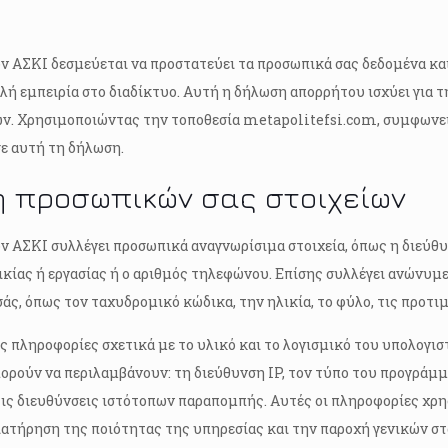
ν ΑΣΚΙ δεσμεύεται να προστατεύει τα προσωπικά σας δεδομένα και 
λή εμπειρία στο διαδίκτυο. Αυτή η δήλωση απορρήτου ισχύει για τ
ν. Χρησιμοποιώντας την τοποθεσία metapolitefsi.com, συμφωνεί
σε αυτή τη δήλωση.
ή προσωπικών σας στοιχείων
ν ΑΣΚΙ συλλέγει προσωπικά αναγνωρίσιμα στοιχεία, όπως η διεύθ
κίας ή εργασίας ή ο αριθμός τηλεφώνου. Eπίσης συλλέγει ανώνυμε
σάς, όπως τον ταχυδρομικό κώδικα, την ηλικία, το φύλο, τις προτι
 πληροφορίες σχετικά με το υλικό και το λογισμικό του υπολογιστ
ορούν να περιλαμβάνουν: τη διεύθυνση IP, τον τύπο του προγράμ
ις διευθύνσεις ιστότοπων παραπομπής. Αυτές οι πληροφορίες χρησ
ιατήρηση της ποιότητας της υπηρεσίας και την παροχή γενικών στ