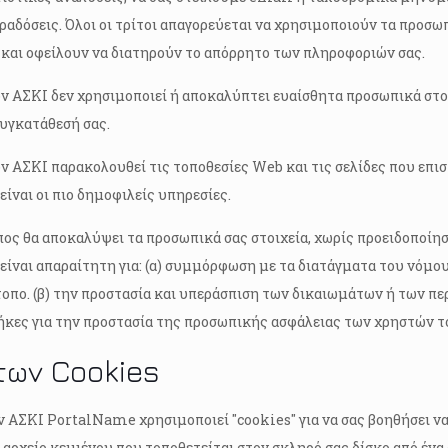
αδόσεις. Όλοι οι τρίτοι απαγορεύεται να χρησιμοποιούν τα προσ
 και οφείλουν να διατηρούν το απόρρητο των πληροφοριών σας.
ν ΑΣΚΙ δεν χρησιμοποιεί ή αποκαλύπτει ευαίσθητα προσωπικά στοι
συγκατάθεσή σας.
ν ΑΣΚΙ παρακολουθεί τις τοποθεσίες Web και τις σελίδες που επισ
είναι οι πιο δημοφιλείς υπηρεσίες.
ος θα αποκαλύψει τα προσωπικά σας στοιχεία, χωρίς προειδοποίηση
 είναι απαραίτητη για: (α) συμμόρφωση με τα διατάγματα του νόμ
τοπο. (β) την προστασία και υπεράσπιση των δικαιωμάτων ή των περι
ήκες για την προστασία της προσωπικής ασφάλειας των χρηστών το
των Cookies
 ΑΣΚΙ PortalName χρησιμοποιεί "cookies" για να σας βοηθήσει να
α αρχείο κειμένου που τοποθετείται στον σκληρό σας δίσκο από ένα