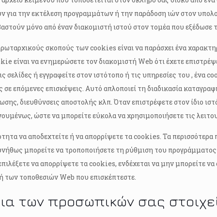
ν για την εκτέλεση προγραμμάτων ή την παράδοση ιών στον υπολογ
αστούν μόνο από έναν διακομιστή ιστού στον τομέα που εξέδωσε το
ρωταρχικούς σκοπούς των cookies είναι να παράσχει ένα χαρακτηρ
kie είναι να ενημερώσετε τον διακομιστή Web ότι έχετε επιστρέψει
ς σελίδες ή εγγραφείτε στον ιστότοπο ή τις υπηρεσίες του , ένα co
ς σε επόμενες επισκέψεις. Αυτό απλοποιεί τη διαδικασία καταγρ
ωσης, διευθύνσεις αποστολής κλπ. Όταν επιστρέφετε στον ίδιο ιστ
ουμένως, ώστε να μπορείτε εύκολα να χρησιμοποιήσετε τις λειτου
ότητα να αποδεχτείτε ή να απορρίψετε τα cookies. Τα περισσότερ
υνήθως μπορείτε να τροποποιήσετε τη ρύθμιση του προγράμματος 
επιλέξετε να απορρίψετε τα cookies, ενδέχεται να μην μπορείτε ν
ή των τοποθεσιών Web που επισκέπτεστε.
ια των προσωπικών σας στοιχε