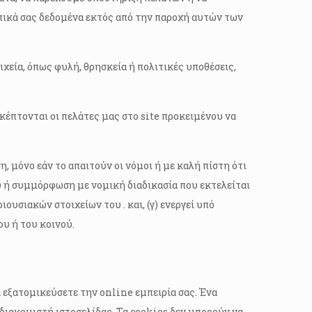
ωπικά σας δεδομένα εκτός από την παροχή αυτών των
χεία, όπως φυλή, θρησκεία ή πολιτικές υποθέσεις,
κέπτονται οι πελάτες μας στο site προκειμένου να
, μόνο εάν το απαιτούν οι νόμοι ή με καλή πίστη ότι
ου ή συμμόρφωση με νομική διαδικασία που εκτελείται
ουσιακών στοιχείων του . και, (γ) ενεργεί υπό
υ ή του κοινού.
 εξατομικεύσετε την online εμπειρία σας. Ένα
 διακομιστή ιστοσελίδας. Τα cookies δεν μπορούν να