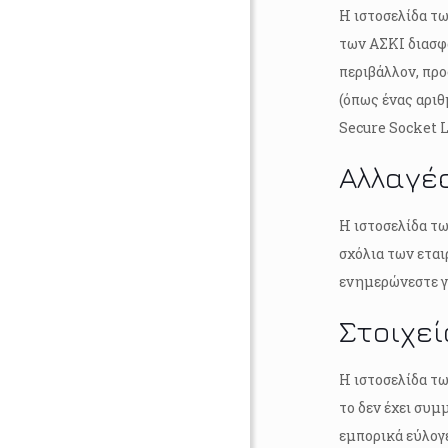
Η ιστοσελίδα τ
των ΑΣΚΙ διασφ
περιβάλλον, πρ
(όπως ένας αρι
Secure Socket L
Αλλαγέ
Η ιστοσελίδα τ
σχόλια των εται
ενημερώνεστε γι
Στοιχεί
Η ιστοσελίδα τ
το δεν έχει συ
εμπορικά εύλογε