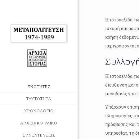
Η ιστοσελίδα τω
ισχυρή και ασφα
χρήση δεδομένω
περιγράφονται 
Συλλογ
Η ιστοσελίδα τω
διεύθυνση κατοι
ΕΝΟΤΗΤΕΣ
μοναδικές για ε
ΤΑΥΤΟΤΗΤΑ
Υπάρχουν επίσης
ΧΡΟΝΟΛΟΓΙΟ
πληροφορίες μπ
ΑΡΧΕΙΑΚΟ ΥΛΙΚΟ
πρόσβασης και τ
υπηρεσίας, τη δ
ΣΥΝΕΝΤΕΥΞΕΙΣ