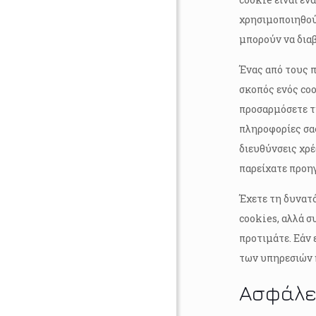
χρησιμοποιηθού
μπορούν να διαβ
Ένας από τους π
σκοπός ενός coo
προσαρμόσετε τι
πληροφορίες σα
διευθύνσεις χρέ
παρείχατε προηγ
Έχετε τη δυνατ
cookies, αλλά σ
προτιμάτε. Εάν 
των υπηρεσιών 
Ασφάλε