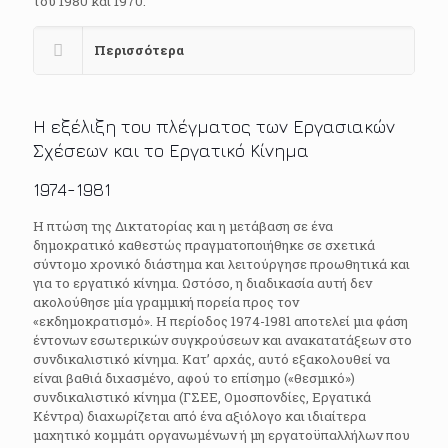
του 1980 και 1970.
Περισσότερα
Η εξέλιξη του πλέγματος των Εργασιακών
Σχέσεων και το Εργατικό Κίνημα
1974-1981
Η πτώση της Δικτατορίας και η μετάβαση σε ένα
δημοκρατικό καθεστώς πραγματοποιήθηκε σε σχετικά
σύντομο χρονικό διάστημα και λειτούργησε προωθητικά και
για το εργατικό κίνημα. Ωστόσο, η διαδικασία αυτή δεν
ακολούθησε μία γραμμική πορεία προς τον
«εκδημοκρατισμό». Η περίοδος 1974-1981 αποτελεί μια φάση
έντονων εσωτερικών συγκρούσεων και ανακατατάξεων στο
συνδικαλιστικό κίνημα. Κατ’ αρχάς, αυτό εξακολουθεί να
είναι βαθιά διχασμένο, αφού το επίσημο («θεσμικό»)
συνδικαλιστικό κίνημα (ΓΣΕΕ, Ομοσπονδίες, Εργατικά
Κέντρα) διαχωρίζεται από ένα αξιόλογο και ιδιαίτερα
μαχητικό κομμάτι οργανωμένων ή μη εργατοϋπαλλήλων που