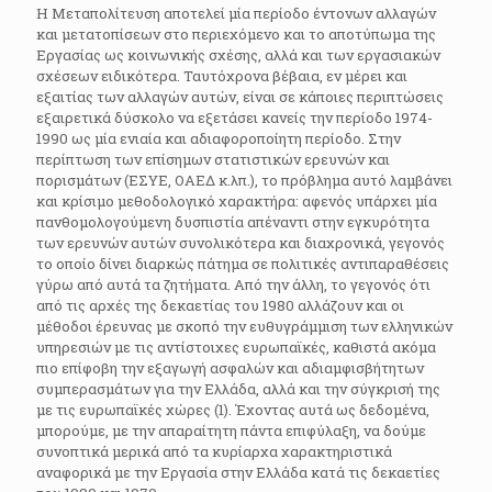
Η Μεταπολίτευση αποτελεί μία περίοδο έντονων αλλαγών
και μετατοπίσεων στο περιεχόμενο και το αποτύπωμα της
Εργασίας ως κοινωνικής σχέσης, αλλά και των εργασιακών
σχέσεων ειδικότερα. Ταυτόχρονα βέβαια, εν μέρει και
εξαιτίας των αλλαγών αυτών, είναι σε κάποιες περιπτώσεις
εξαιρετικά δύσκολο να εξετάσει κανείς την περίοδο 1974-
1990 ως μία ενιαία και αδιαφοροποίητη περίοδο. Στην
περίπτωση των επίσημων στατιστικών ερευνών και
πορισμάτων (ΕΣΥΕ, ΟΑΕΔ κ.λπ.), το πρόβλημα αυτό λαμβάνει
και κρίσιμο μεθοδολογικό χαρακτήρα: αφενός υπάρχει μία
πανθομολογούμενη δυσπιστία απέναντι στην εγκυρότητα
των ερευνών αυτών συνολικότερα και διαχρονικά, γεγονός
το οποίο δίνει διαρκώς πάτημα σε πολιτικές αντιπαραθέσεις
γύρω από αυτά τα ζητήματα. Από την άλλη, το γεγονός ότι
από τις αρχές της δεκαετίας του 1980 αλλάζουν και οι
μέθοδοι έρευνας με σκοπό την ευθυγράμμιση των ελληνικών
υπηρεσιών με τις αντίστοιχες ευρωπαϊκές, καθιστά ακόμα
πιο επίφοβη την εξαγωγή ασφαλών και αδιαμφισβήτητων
συμπερασμάτων για την Ελλάδα, αλλά και την σύγκρισή της
με τις ευρωπαϊκές χώρες (1). Έχοντας αυτά ως δεδομένα,
μπορούμε, με την απαραίτητη πάντα επιφύλαξη, να δούμε
συνοπτικά μερικά από τα κυρίαρχα χαρακτηριστικά
αναφορικά με την Εργασία στην Ελλάδα κατά τις δεκαετίες